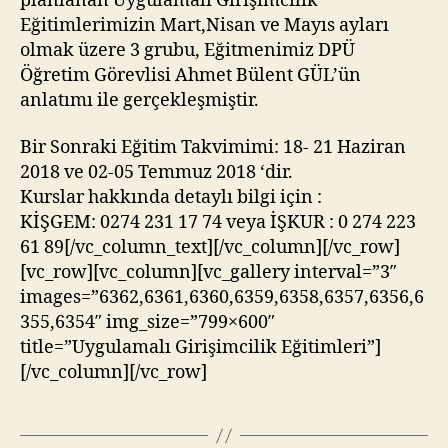
planlanan Uygulamalı Girişimcilik
Eğitimlerimizin Mart,Nisan ve Mayıs ayları
olmak üzere 3 grubu, Eğitmenimiz DPÜ
Öğretim Görevlisi Ahmet Bülent GÜL’ün
anlatımı ile gerçekleşmiştir.
Bir Sonraki Eğitim Takvimimi: 18- 21 Haziran
2018 ve 02-05 Temmuz 2018 ‘dir.
Kurslar hakkında detaylı bilgi için :
KİŞGEM: 0274 231 17 74 veya İŞKUR : 0 274 223
61 89[/vc_column_text][/vc_column][/vc_row]
[vc_row][vc_column][vc_gallery interval=”3″
images=”6362,6361,6360,6359,6358,6357,6356,6
355,6354″ img_size=”799×600″
title=”Uygulamalı Girişimcilik Eğitimleri”]
[/vc_column][/vc_row]