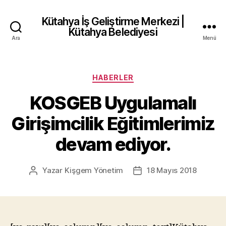
Kütahya İş Geliştirme Merkezi |
Kütahya Belediyesi
Ara
Menü
Kategoriler
HABERLER
KOSGEB Uygulamalı
Girişimcilik Eğitimlerimiz
devam ediyor.
Yazar
Kişgem Yönetim
18 Mayıs 2018
Yazının
Yazı
yazarı
tarihi