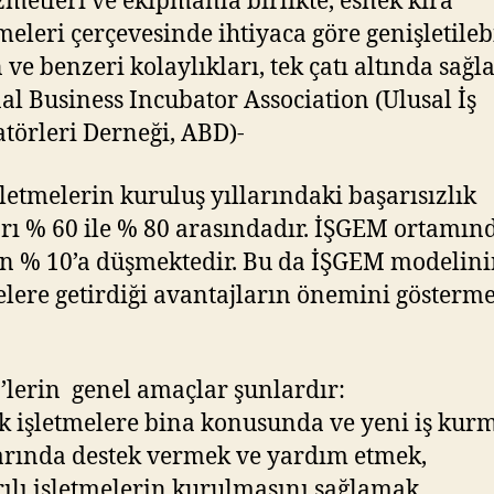
izmetleri ve ekipmanla birlikte, esnek kira
meleri çerçevesinde ihtiyaca göre genişletileb
ve benzeri kolaylıkları, tek çatı altında sağla
al Business Incubator Association (Ulusal İş
törleri Derneği, ABD)-
şletmelerin kuruluş yıllarındaki başarısızlık
rı % 60 ile % 80 arasındadır. İŞGEM ortamınd
n % 10’a düşmektedir. Bu da İŞGEM modelini
elere getirdiği avantajların önemini gösterme
lerin genel amaçlar şunlardır:
k işletmelere bina konusunda ve yeni iş kur
rında destek vermek ve yardım etmek,
rılı işletmelerin kurulmasını sağlamak,