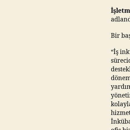
İşlet
adland
Bir ba
“İş in
süreci
destek
döneml
yardım
yöneti
kolayla
hizmet
İnküba