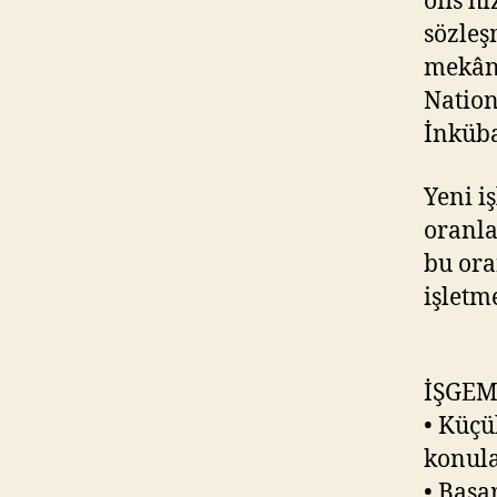
ofis h
sözleş
mekân 
Nation
İnküba
Yeni i
oranla
bu ora
işletm
İŞGEM’
• Küçü
konula
• Başa