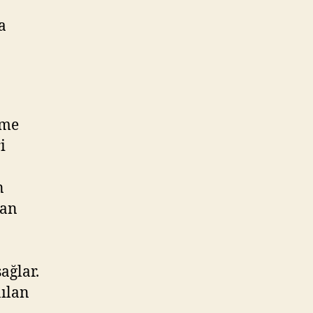
a
rme
i
n
dan
ağlar.
nılan