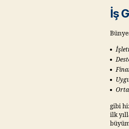
İş 
Bünyes
İşle
Dest
Fina
Uygu
Orta
gibi h
ilk yıl
büyüme