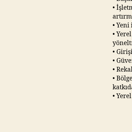
• İşle
artırm
• Yeni
• Yere
yönel
• Giri
• Güve
• Reka
• Bölg
katkı
• Yere