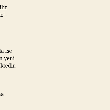
ilir
r.”-
a ise
n yeni
ktedir.
ma