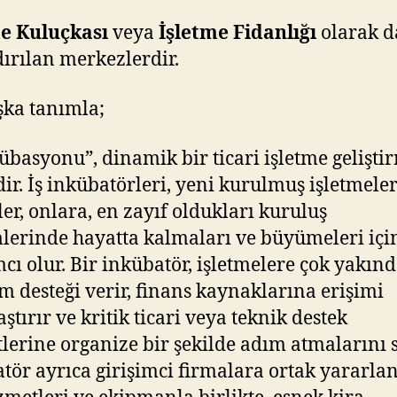
me
Kuluçkası
veya
İşletme
Fidanlığı
olarak d
ırılan merkezlerdir.
şka tanımla;
kübasyonu”, dinamik bir ticari işletme gelişti
dir. İş inkübatörleri, yeni kurulmuş işletmeler
ler, onlara, en zayıf oldukları kuruluş
erinde hayatta kalmaları ve büyümeleri içi
cı olur. Bir inkübatör, işletmelere çok yakın
m desteği verir, finans kaynaklarına erişimi
ştırır ve kritik ticari veya teknik destek
lerine organize bir şekilde adım atmalarını s
tör ayrıca girişimci firmalara ortak yararla