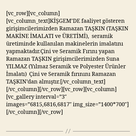
[vc_row][vc_column]
[vc_column_text]KİŞGEM’DE faaliyet gösteren
girişimcilerimizden Ramazan TAŞKIN (TAŞKIN
MAKİNE İMALATI ve ÜRETİMİ), seramik
üretiminde kullanılan makinelerin imalatını
yapmaktadır.Çini ve Seramik Fırını yapan
Ramazan TAŞKIN girişimcilerimizden Suna
YILMAZ (Yılmaz Seramik ve Polyester Ürünler
İmalatı) Çini ve Seramik fırınını Ramazan
TAŞKIN’dan almıştır.[/vc_column_text]
[/vc_column][/vc_row][vc_row][vc_column]
[vc_gallery interval=”3″
images=”6815,6816,6817″ img_size=”1400*700″]
[/vc_column][/vc_row]