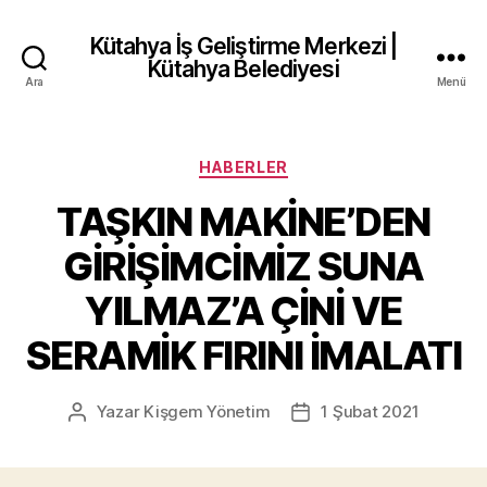
Kütahya İş Geliştirme Merkezi |
Kütahya Belediyesi
Ara
Menü
Kategoriler
HABERLER
TAŞKIN MAKİNE’DEN
GİRİŞİMCİMİZ SUNA
YILMAZ’A ÇİNİ VE
SERAMİK FIRINI İMALATI
Yazar
Kişgem Yönetim
1 Şubat 2021
Yazının
Yazı
yazarı
tarihi