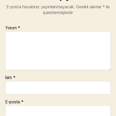
E-posta hesabınız yayımlanmayacak.
Gerekli alanlar
*
ile
işaretlenmişlerdir
Yorum
*
İsim
*
E-posta
*