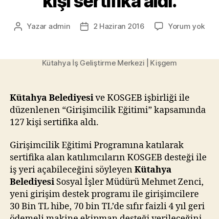
kişi sertifika aldı.
Küt
Yazar
admin
2 Haziran 2016
Yorum yok
Yazının
Yazı
127
yazarı
tarihi
Kişi
Giri
Kütahya İş Geliştirme Merkezi | Kişgem
Eğit
Küt
Bele
Kütahya Belediyesi
ve KOSGEB işbirliği ile
ve
düzenlenen “Girişimcilik Eğitimi” kapsamında
KOS
127 kişi sertifika aldı.
işbir
ile
düz
Girişimcilik Eğitimi Programına katılarak
“Gir
sertifika alan katılımcıların KOSGEB desteği ile
Eğit
iş yeri açabileceğini söyleyen
Kütahya
kap
Belediyesi
Sosyal İşler Müdürü Mehmet Zenci,
127
yeni girişim destek programı ile girişimcilere
kişi
30 Bin TL hibe, 70 bin TL’de sıfır faizli 4 yıl geri
sert
ödemeli makine ekipman desteği verileceğini