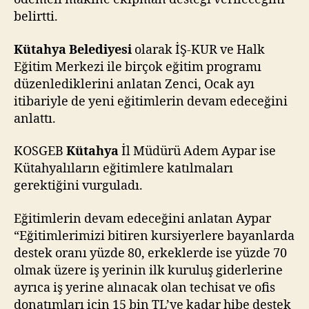
aldı.
belirtti.
Kütahya Belediyesi
olarak İŞ-KUR ve Halk
Eğitim Merkezi ile birçok eğitim programı
düzenlediklerini anlatan Zenci, Ocak ayı
itibariyle de yeni eğitimlerin devam edeceğini
anlattı.
KOSGEB
Kütahya
İl Müdürü Adem Aypar ise
Kütahyalıların eğitimlere katılmaları
gerektiğini vurguladı.
Eğitimlerin devam edeceğini anlatan Aypar
“Eğitimlerimizi bitiren kursiyerlere bayanlarda
destek oranı yüzde 80, erkeklerde ise yüzde 70
olmak üzere iş yerinin ilk kuruluş giderlerine
ayrıca iş yerine alınacak olan techisat ve ofis
donatımları için 15 bin TL’ye kadar hibe destek