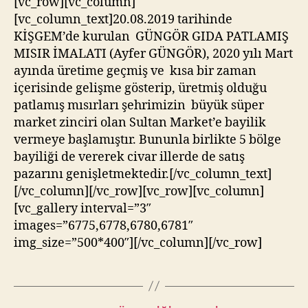
[vc_row][vc_column]
[vc_column_text]20.08.2019 tarihinde
KİŞGEM’de kurulan GÜNGÖR GIDA PATLAMIŞ
MISIR İMALATI (Ayfer GÜNGÖR), 2020 yılı Mart
ayında üretime geçmiş ve kısa bir zaman
içerisinde gelişme gösterip, üretmiş olduğu
patlamış mısırları şehrimizin büyük süper
market zinciri olan Sultan Market’e bayilik
vermeye başlamıştır. Bununla birlikte 5 bölge
bayiliği de vererek civar illerde de satış
pazarını genişletmektedir.[/vc_column_text]
[/vc_column][/vc_row][vc_row][vc_column]
[vc_gallery interval=”3″
images=”6775,6778,6780,6781″
img_size=”500*400″][/vc_column][/vc_row]