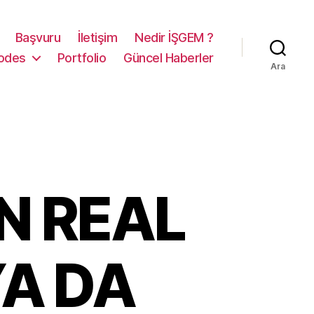
Başvuru
İletişim
Nedir İŞGEM ?
odes
Portfolio
Güncel Haberler
Ara
N REAL
A DA