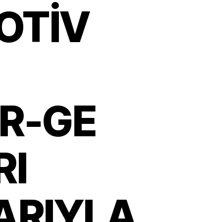
OTİV
AR-GE
RI
ARIYLA