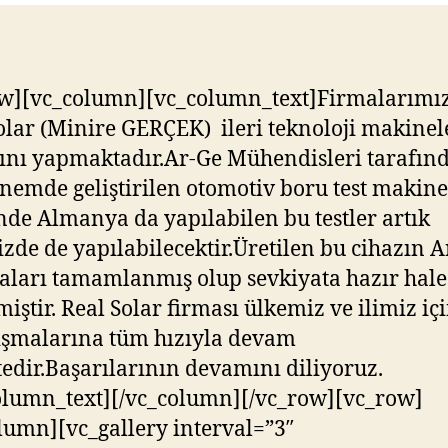
ow][vc_column][vc_column_text]Firmalarım
olar (Minire GERÇEK) ileri teknoloji makinel
ını yapmaktadır.Ar-Ge Mühendisleri tarafın
nemde geliştirilen otomotiv boru test makine
nde Almanya da yapılabilen bu testler artık
zde de yapılabilecektir.Üretilen bu cihazın A
aları tamamlanmış olup sevkiyata hazır hale
miştir. Real Solar firması ülkemiz ve ilimiz iç
ışmalarına tüm hızıyla devam
edir.Başarılarının devamını diliyoruz.
olumn_text][/vc_column][/vc_row][vc_row]
lumn][vc_gallery interval=”3″