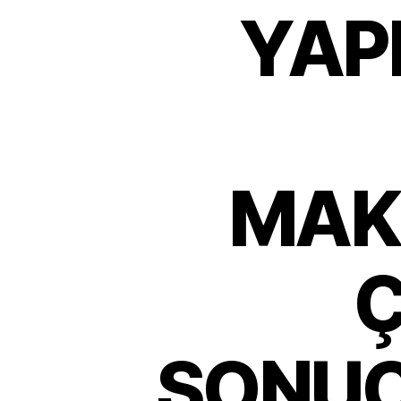
YAP
MAKİ
Ç
SONUC