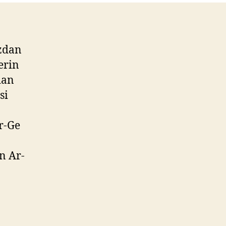
ızdan
erin
dan
si
r-Ge
in Ar-