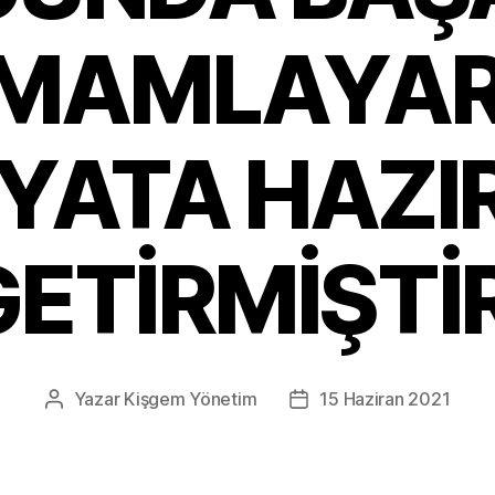
MAMLAYA
YATA HAZI
GETİRMİŞTİR
Yazar
Kişgem Yönetim
15 Haziran 2021
Yazının
Yazı
yazarı
tarihi