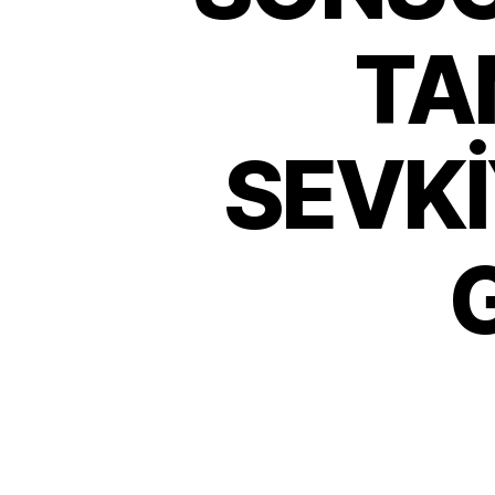
TA
SEVKİ