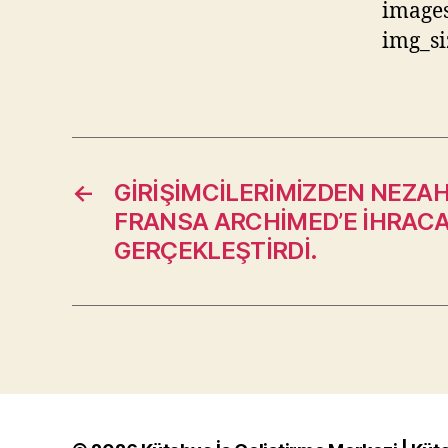
images
img_si
←
GİRİŞİMCİLERİMİZDEN NEZA
FRANSA ARCHİMED’E İHRACA
GERÇEKLEŞTİRDİ.