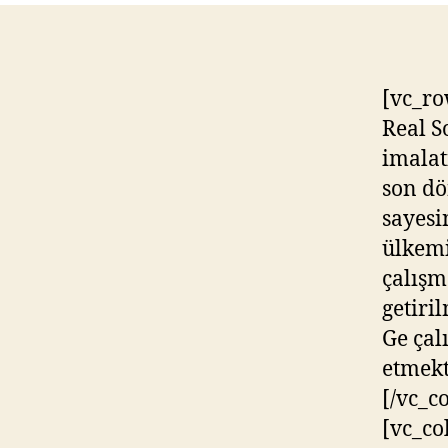
[vc_r
Real S
imalat
son dö
sayesi
ülkemi
çalışm
getiril
Ge çal
etmekt
[/vc_c
[vc_co