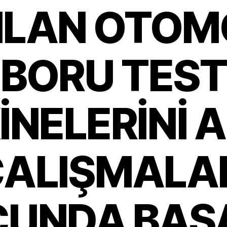
ILAN OTOM
BORU TEST
NELERİNİ 
ALIŞMALA
UNDA BAŞ