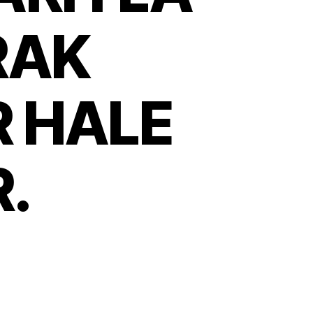
RAK
R HALE
.