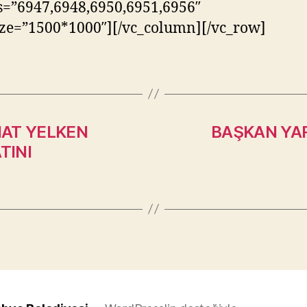
=”6947,6948,6950,6951,6956″
ze=”1500*1000″][/vc_column][/vc_row]
HAT YELKEN
BAŞKAN YAR
TINI